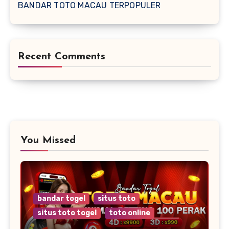
BANDAR TOTO MACAU TERPOPULER
Recent Comments
You Missed
bandar togel
situs toto
situs toto togel
toto online