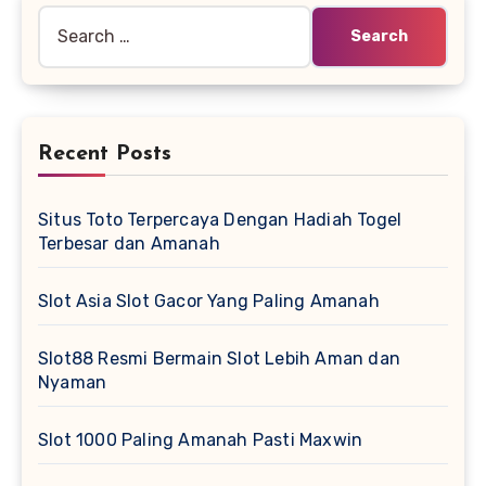
Search
for:
Recent Posts
Situs Toto Terpercaya Dengan Hadiah Togel
Terbesar dan Amanah
Slot Asia Slot Gacor Yang Paling Amanah
Slot88 Resmi Bermain Slot Lebih Aman dan
Nyaman
Slot 1000 Paling Amanah Pasti Maxwin