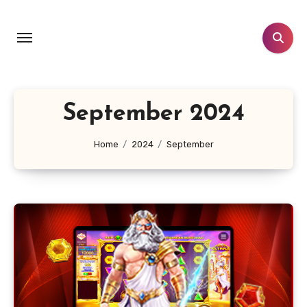
Skip
to
content
September 2024
Home
2024
September