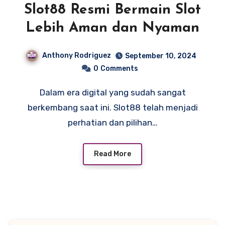
Slot88 Resmi Bermain Slot
Lebih Aman dan Nyaman
Anthony Rodriguez
September 10, 2024
0
Comments
Dalam era digital yang sudah sangat
berkembang saat ini. Slot88 telah menjadi
perhatian dan pilihan…
Read More