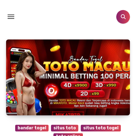
Skip
to
content
bandar togel
situs toto
situs toto togel