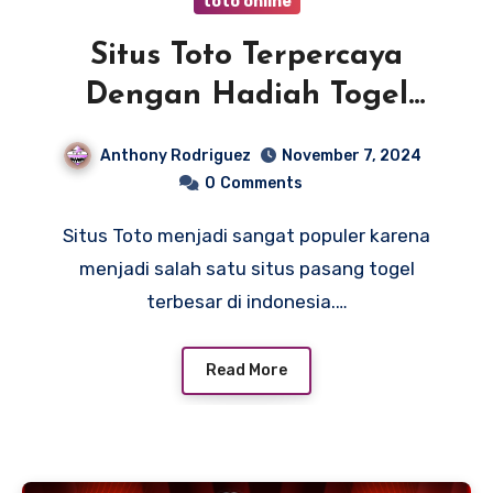
toto online
Situs Toto Terpercaya
Dengan Hadiah Togel
Terbesar dan Amanah
Anthony Rodriguez
November 7, 2024
0
Comments
Situs Toto menjadi sangat populer karena
menjadi salah satu situs pasang togel
terbesar di indonesia.…
Read More