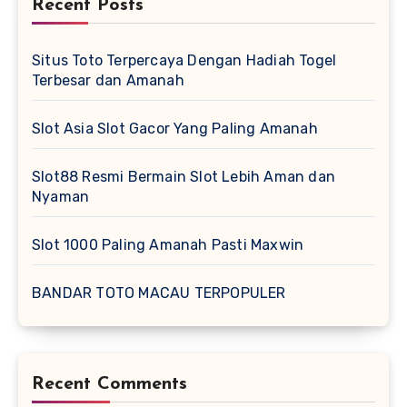
Recent Posts
Situs Toto Terpercaya Dengan Hadiah Togel
Terbesar dan Amanah
Slot Asia Slot Gacor Yang Paling Amanah
Slot88 Resmi Bermain Slot Lebih Aman dan
Nyaman
Slot 1000 Paling Amanah Pasti Maxwin
BANDAR TOTO MACAU TERPOPULER
Recent Comments