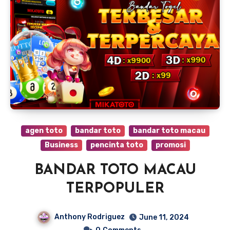
agen toto
bandar toto
bandar toto macau
Business
pencinta toto
promosi
BANDAR TOTO MACAU
TERPOPULER
Anthony Rodriguez
June 11, 2024