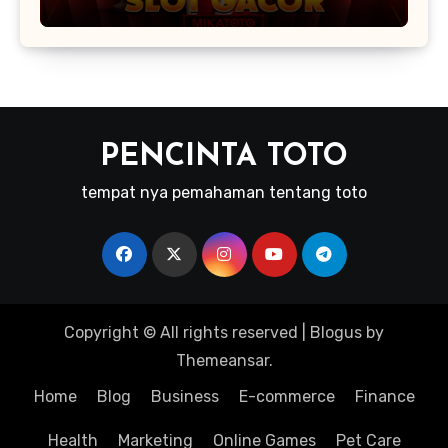
PENCINTA TOTO
tempat nya pemahaman tentang toto
Copyright © All rights reserved
|
Blogus
by
Themeansar
.
Home
Blog
Business
E-commerce
Finance
Health
Marketing
Online Games
Pet Care