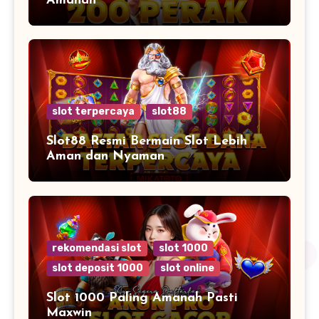
Amanah
slot terpercaya
slot88
Slot88 Resmi Bermain Slot Lebih
Aman dan Nyaman
rekomendasi slot
slot 1000
slot deposit 1000
slot online
Slot 1000 Paling Amanah Pasti
Maxwin