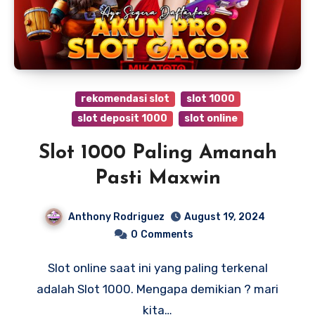
rekomendasi slot
slot 1000
slot deposit 1000
slot online
Slot 1000 Paling Amanah
Pasti Maxwin
Anthony Rodriguez
August 19, 2024
0
Comments
Slot online saat ini yang paling terkenal
adalah Slot 1000. Mengapa demikian ? mari
kita…