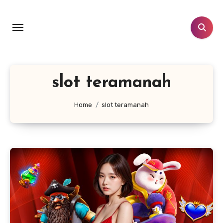
Skip
to
content
slot teramanah
Home
slot teramanah