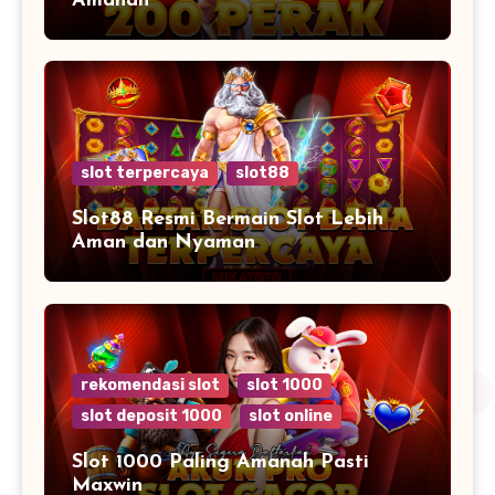
Amanah
slot terpercaya
slot88
Slot88 Resmi Bermain Slot Lebih
Aman dan Nyaman
rekomendasi slot
slot 1000
slot deposit 1000
slot online
Slot 1000 Paling Amanah Pasti
Maxwin