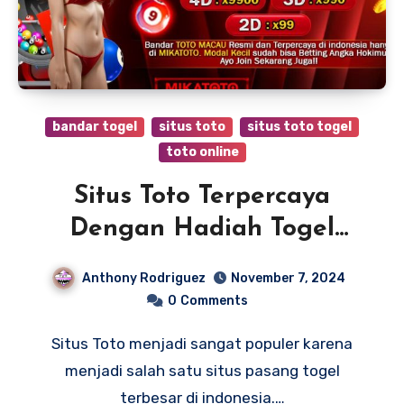
bandar togel
situs toto
situs toto togel
toto online
Situs Toto Terpercaya
Dengan Hadiah Togel
Terbesar dan Amanah
Anthony Rodriguez
November 7, 2024
0
Comments
Situs Toto menjadi sangat populer karena
menjadi salah satu situs pasang togel
terbesar di indonesia.…