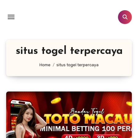
Skip
to
content
situs togel terpercaya
Home
situs togel terpercaya